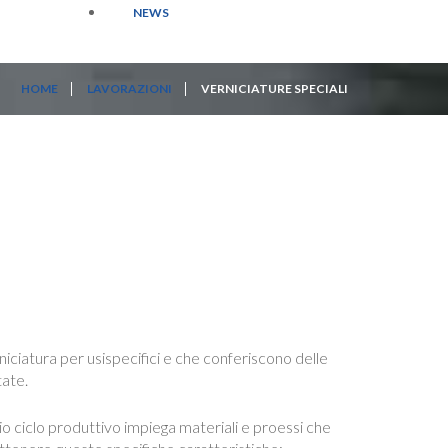
NEWS
HOME
LAVORAZIONI
VERNICIATURE SPECIALI
iciatura per usispecifici e che conferiscono delle
tate.
prio ciclo produttivo impiega materiali e proessi che