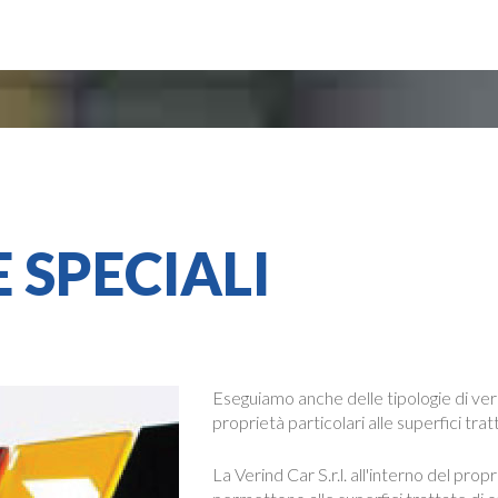
E
SPECIALI
Eseguiamo anche delle tipologie di vern
proprietà particolari alle superfici trat
La Verind Car S.r.l. all'interno del pro